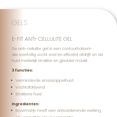
GELS
E-FIT ANTI-CELLULITE GEL
De anti-cellulite gel is een contourbalsem
die overtollig vocht snel en efficiënt afdrijft en de
huid merkelijk strakker en gladder maakt.
3 functies:
Verminderde sinaasappelhuid
Vochtafdrijvend
Strakkere huid
Ingredienten:
Rozemarijn heeft een antioxiderende werking