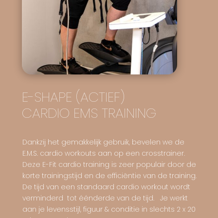
E-SHAPE (ACTIEF)
CARDIO EMS TRAINING
Dankzij het gemakkelijk gebruik, bevelen we de
E.M.S. cardio workouts aan op een crosstrainer.
Deze E-Fit cardio training is zeer populair door de
korte trainingstijd en de efficiëntie van de training.
De tijd van een standaard cardio workout wordt
verminderd tot éénderde van de tijd. Je werkt
aan je levensstijl, figuur & conditie in slechts 2 x 20